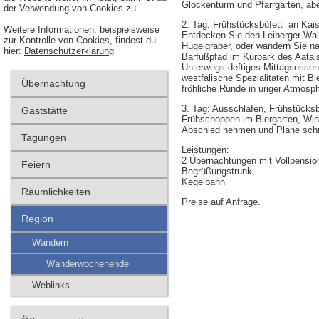
Glockenturm und Pfarrgarten, ab
der Verwendung von Cookies zu.
2. Tag: Frühstücksbüfett an Kai
Weitere Informationen, beispielsweise
Entdecken Sie den Leiberger Wal
zur Kontrolle von Cookies, findest du
Hügelgräber, oder wandern Sie 
hier:
Datenschutzerklärung
Barfußpfad im Kurpark des Aatal
Unterwegs deftiges Mittagsessen
westfälische Spezialitäten mit Bi
Übernachtung
fröhliche Runde in uriger Atmosp
3. Tag: Ausschlafen, Frühstücksb
Gaststätte
Frühschoppen im Biergarten, Win
Abschied nehmen und Pläne schm
Tagungen
Leistungen:
2 Übernachtungen mit Vollpensio
Feiern
Begrüßungstrunk,
Kegelbahn
Räumlichkeiten
Preise auf Anfrage.
Region
Wandern
Wanderwochenende
Weblinks